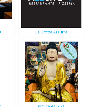
O
La Grotta Azzurra
R
PINOMAA GIFT