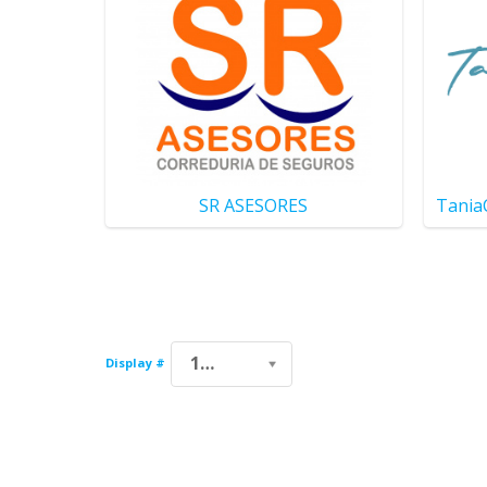
SR ASESORES
TaniaC
1000
Display #