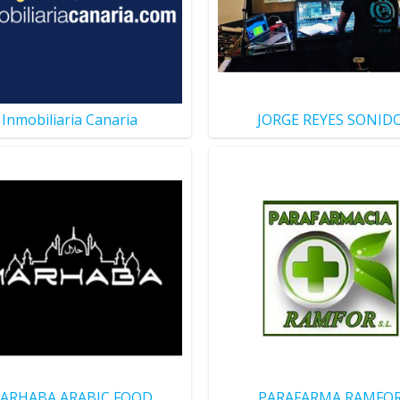
Inmobiliaria Canaria
JORGE REYES SONID
ARHABA ARABIC FOOD
PARAFARMA RAMFO